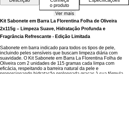
Descrição
Conheça
Especificações
o produto
Ver mais
Kit Sabonete em Barra La Florentina Folha de Oliveira
2x115g – Limpeza Suave, Hidratação Profunda e
Fragrância Refrescante - Edição Limitada
Sabonete em barra indicado para todos os tipos de pele,
incluindo peles sensíveis que buscam limpeza diária com
suavidade. O Kit Sabonete em Barra La Florentina Folha de
Oliveira com 2 unidades de 115 gramas cada limpa com
eficácia, respeitando a barreira natural da pele e
proporcionando hidratação prolongada graças à sua fórmula
enriquecida com ingredientes naturais de alto desempenho.
Desenvolvido artesanalmente na Toscana, este sabonete
luxuoso combina tradição italiana e qualidade premium em
cada etapa da produção. Sua espuma cremosa e rica
transforma o momento do banho em um ritual de bem-estar,
oferecendo sensação de frescor imediato e uma fragrância
marcante de folha de oliveira que permanece sutilmente na
pele, promovendo conforto e uma experiência sensorial
refinada.