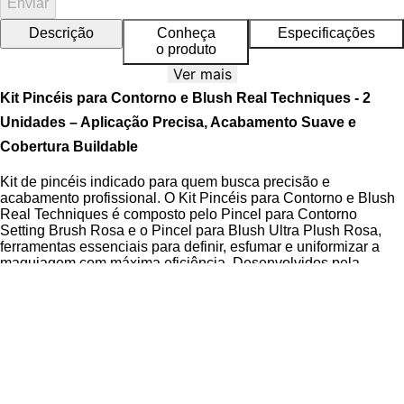
Enviar
Descrição
Conheça
Especificações
o produto
Ver mais
Kit Pincéis para Contorno e Blush Real Techniques - 2
Unidades – Aplicação Precisa, Acabamento Suave e
Cobertura Buildable
Kit de pincéis indicado para quem busca precisão e
acabamento profissional. O Kit Pincéis para Contorno e Blush
Real Techniques é composto pelo Pincel para Contorno
Setting Brush Rosa e o Pincel para Blush Ultra Plush Rosa,
ferramentas essenciais para definir, esfumar e uniformizar a
maquiagem com máxima eficiência. Desenvolvidos pela
maquiadora inglesa Samantha Chapman, os pincéis oferecem
desempenho de alta definição, textura macia ao toque e
aplicação controlada para resultados naturais e bem dosados.
O Setting Brush, ideal para contorno preciso e acabamento
com pó translúcido, e o Ultra Plush, perfeito para aplicar blush
com suavidade e difundir pigmentos sem marcas. Ambos os
pincéis possuem cerdas de Taklon sintético ultra macias, 100%