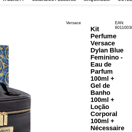
CARE
K-BEAUTY
CUIDADOS PESSOAIS
MAQUIAG
Versace
Kit
Perf
Vers
Dyla
Femi
Eau 
Parf
100m
Gel 
Ban
100m