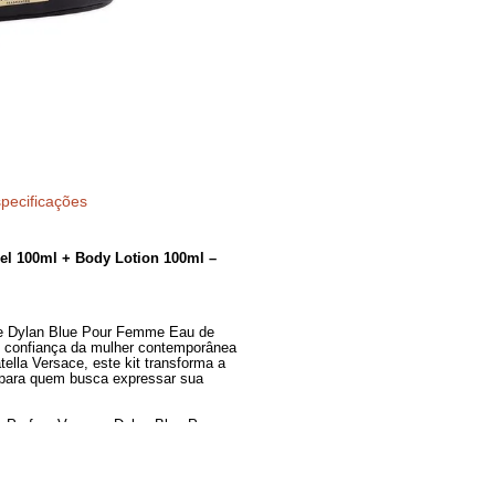
Loçã
Corp
100m
Néce
Especificações