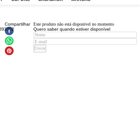
EM
OUTLET
CUPONS
CASHBACK
MARCAS
EAN
:
Compartilhar
Este produto não está disponível n
8011003893362
Quero saber quando estiver disp
ume
ace
Enviar
n Blue
nino -
de
um
l +
de
ho
l +