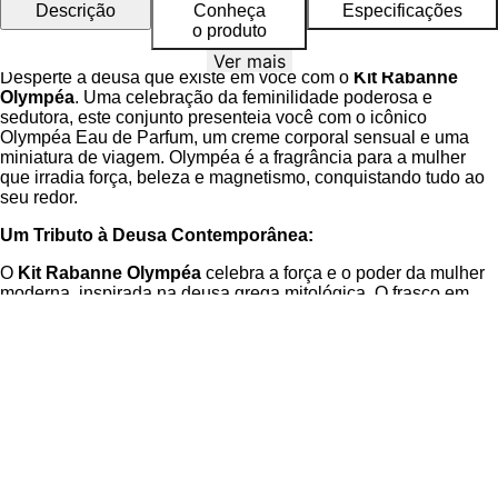
Descrição
Conheça
Especificações
o produto
Ver mais
Desperte a deusa que existe em você com o
Kit Rabanne
Olympéa
. Uma celebração da feminilidade poderosa e
sedutora, este conjunto presenteia você com o icônico
Olympéa Eau de Parfum, um creme corporal sensual e uma
miniatura de viagem. Olympéa é a fragrância para a mulher
que irradia força, beleza e magnetismo, conquistando tudo ao
seu redor.
Um Tributo à Deusa Contemporânea:
O
Kit Rabanne Olympéa
celebra a força e o poder da mulher
moderna, inspirada na deusa grega mitológica. O frasco em
forma de ânfora, com detalhes dourados e design elegante,
simboliza a divindade e a sofisticação. A fragrância, com sua
combinação de frescor floral e sensualidade especiada, é um
convite para a mulher que busca a vitória em todos os
aspectos da vida.
Notas que Despertam a Divindade:
Tangerina Verde, Jasmim Aquático e Flor de
Gengibre:
Um frescor vibrante que evoca a energia