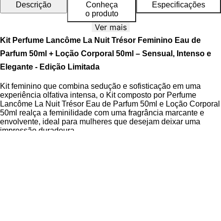
Descrição
Conheça
Especificações
o produto
Ver mais
Kit Perfume Lancôme La Nuit Trésor Feminino Eau de
Parfum 50ml + Loção Corporal 50ml – Sensual, Intenso e
Elegante - Edição Limitada
Kit feminino que combina sedução e sofisticação em uma
experiência olfativa intensa, o Kit composto por Perfume
Lancôme La Nuit Trésor Eau de Parfum 50ml e Loção Corporal
50ml realça a feminilidade com uma fragrância marcante e
envolvente, ideal para mulheres que desejam deixar uma
impressão duradoura.
O Eau de Parfum apresenta uma composição rica e profunda,
com fixação prolongada e projeção intensa. A Loção Corporal
hidrata a pele suavemente, potencializando a durabilidade da
fragrância e criando uma rotina sensorial completa e
harmoniosa entre os produtos.
Inspirado por uma poção afrodisíaca gourmand, o perfume
revela uma pirâmide olfativa cuidadosamente construída, com
notas de topo frutadas e atraentes, um coração floral exótico e