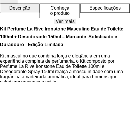
Descrição
Conheça
Especificações
o produto
Ver mais
Kit Perfume La Rive Ironstone Masculino Eau de Toilette
100ml + Desodorante 150ml – Marcante, Sofisticado e
Duradouro - Edição Limitada
Kit masculino que combina força e elegância em uma
experiência completa de perfumaria, o Kit composto por
Perfume La Rive Ironstone Eau de Toilette 100ml e
Desodorante Spray 150ml realça a masculinidade com uma
fragrância amadeirada aromática, ideal para homens que
valorizam presença e estilo.
O Eau de Toilette destaca-se pela intensidade equilibrada e
desenvolvimento sofisticado sobre a pele, enquanto o
Desodorante Spray oferece proteção confiável e sensação de
frescor prolongado, mantendo a harmonia olfativa ao longo do
dia. Ambos os produtos compartilham a mesma fragrância,
garantindo uma experiência sensorial contínua e perfeitamente
coordenada.