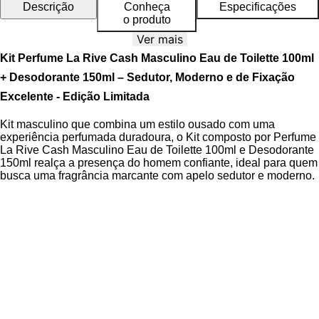
Descrição
Conheça
Especificações
o produto
Ver mais
Kit Perfume La Rive Cash Masculino Eau de Toilette 100ml
+ Desodorante 150ml – Sedutor, Moderno e de Fixação
Excelente - Edição Limitada
Kit masculino que combina um estilo ousado com uma
experiência perfumada duradoura, o Kit composto por Perfume
La Rive Cash Masculino Eau de Toilette 100ml e Desodorante
150ml realça a presença do homem confiante, ideal para quem
busca uma fragrância marcante com apelo sedutor e moderno.
O Eau de Toilette oferece uma fragrância de alto impacto com
desenvolvimento equilibrado nas camadas olfativas, enquanto
o Desodorante prolonga o frescor ao longo do dia,
complementando perfeitamente a experiência olfativa principal.
Ambos os itens seguem o padrão de qualidade europeu,
garantindo consistência e segurança no uso diário.
Sua pirâmide olfativa revela uma composição sofisticada, com
notas iniciais de mandarina vermelha, grapefruit e menta que
trazem um frescor aromático e dinâmico. As notas de coração,