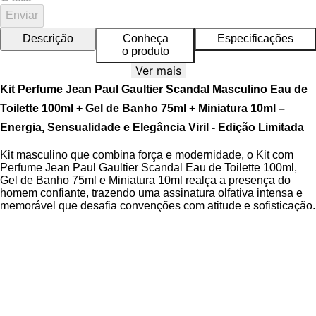
Enviar
Descrição
Conheça
Especificações
o produto
Ver mais
Kit Perfume Jean Paul Gaultier Scandal Masculino Eau de
Toilette 100ml + Gel de Banho 75ml + Miniatura 10ml –
Energia, Sensualidade e Elegância Viril - Edição Limitada
Kit masculino que combina força e modernidade, o Kit com
Perfume Jean Paul Gaultier Scandal Eau de Toilette 100ml,
Gel de Banho 75ml e Miniatura 10ml realça a presença do
homem confiante, trazendo uma assinatura olfativa intensa e
memorável que desafia convenções com atitude e sofisticação.
O Eau de Toilette é o coração do kit, com uma fragrância
oriental amadeirada que se destaca pela energia e
profundidade. O Gel de Banho limpa com suavidade e deixa a
pele levemente perfumada, preparando-a para potencializar a
experiência da fragrância. A Miniatura oferece praticidade para
levar no bolso ou na bolsa, garantindo que a essência esteja
sempre por perto.