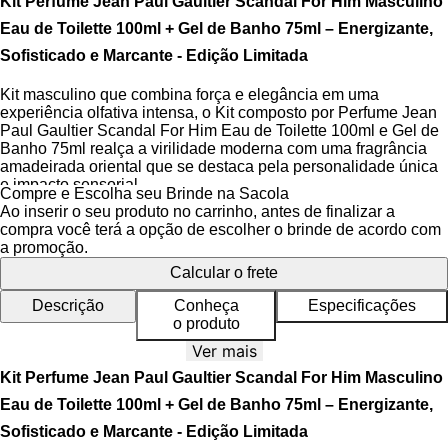
Kit Perfume Jean Paul Gaultier Scandal For Him Masculino
Eau de Toilette 100ml + Gel de Banho 75ml – Energizante,
Sofisticado e Marcante - Edição Limitada
Kit masculino que combina força e elegância em uma
experiência olfativa intensa, o Kit composto por Perfume Jean
Paul Gaultier Scandal For Him Eau de Toilette 100ml e Gel de
Banho 75ml realça a virilidade moderna com uma fragrância
amadeirada oriental que se destaca pela personalidade única
e impacto sensorial.
Compre e Escolha seu Brinde na Sacola
Ao inserir o seu produto no carrinho, antes de finalizar a
O Eau de Toilette apresenta uma fragrância com fixação
compra você terá a opção de escolher o brinde de acordo com
prolongada e projeção envolvente, ideal para homens que
a promoção.
buscam presença marcante. O Gel de Banho limpa
Calcular o frete
suavemente a pele, mantendo a hidratação e preparando o
corpo para potencializar a experiência com a fragrância,
Descrição
Conheça
Especificações
criando uma rotina completa e sensorial para o dia a dia.
o produto
Inspirado na força e carisma do boxeador moderno, Scandal
Ver mais
For Him revela uma pirâmide olfativa bem estruturada, com
Kit Perfume Jean Paul Gaultier Scandal For Him Masculino
notas iniciais de sálvia esclaréia e tangerina que trazem um
frescor picante e dinâmico. O coração combina caramelo e
Eau de Toilette 100ml + Gel de Banho 75ml – Energizante,
fava tonka, entregando uma doçura sensual e viciante. O fundo
Sofisticado e Marcante - Edição Limitada
com vetiver proporciona elegância e profundidade,