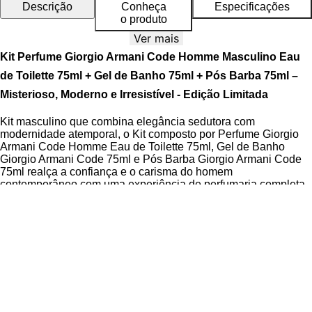
Descrição
Conheça
Especificações
o produto
Ver mais
Kit Perfume Giorgio Armani Code Homme Masculino Eau
de Toilette 75ml + Gel de Banho 75ml + Pós Barba 75ml –
Misterioso, Moderno e Irresistível - Edição Limitada
Kit masculino que combina elegância sedutora com
modernidade atemporal, o Kit composto por Perfume Giorgio
Armani Code Homme Eau de Toilette 75ml, Gel de Banho
Giorgio Armani Code 75ml e Pós Barba Giorgio Armani Code
75ml realça a confiança e o carisma do homem
contemporâneo com uma experiência de perfumaria completa
e sofisticada.
O Eau de Toilette traz uma fragrância oriental fresca com
personalidade marcante, o Gel de Banho limpa com suavidade
enquanto libera o aroma da linha, e o Pós Barba acalma a pele
após o barbear, prolongando a sensação de bem-estar com a
fragrância característica do Code. Todos os componentes
foram pensados para integrar uma rotina diária que
potencializa a presença olfativa com equilíbrio e distinção.