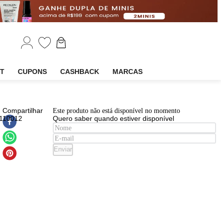
EM
OUTLET
CUPONS
CASHBACK
MARCAS
EAN
:
Compartilhar
Este produto não está disponível n
3614274110012
Quero saber quando estiver disp
ume
gio
Enviar
ni
a di
ulino