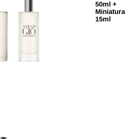
- Ea
Toile
50ml
Mini
15ml