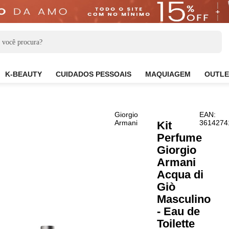
CARE
K-BEAUTY
CUIDADOS PESSOAIS
MAQUIAG
Giorgio
Armani
Kit
Perf
Gior
Arma
Acqu
Giò
Masc