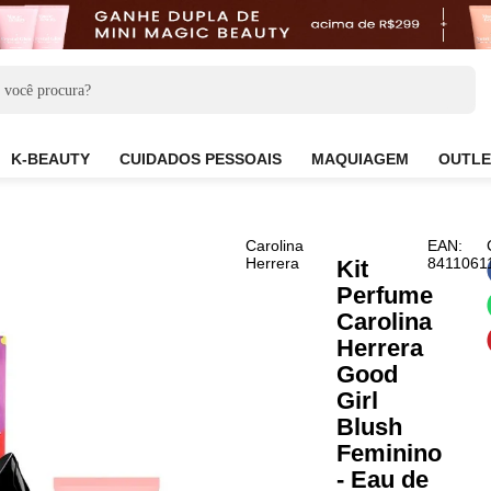
CARE
K-BEAUTY
CUIDADOS PESSOAIS
MAQUIAG
Carolina
Herrera
Kit
Perf
Caro
Herr
Goo
Girl
Blus