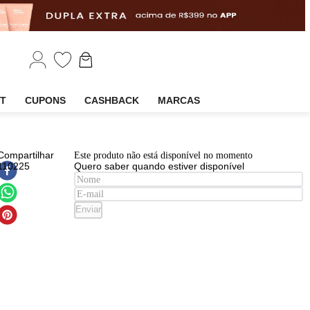
EM
OUTLET
CUPONS
CASHBACK
MARCAS
EAN
:
Compartilhar
Este produto não está disponível n
8411061110225
Quero saber quando estiver disp
ume
lina
Enviar
era
d
h