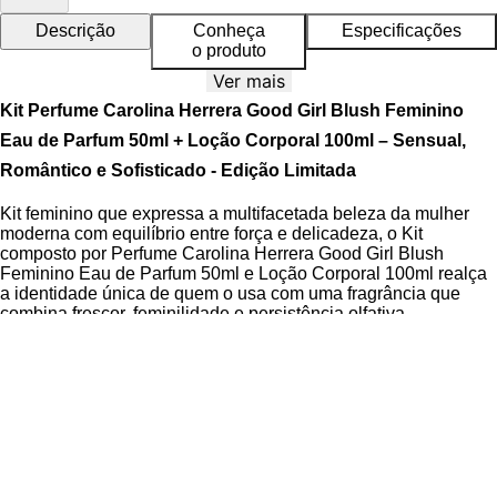
Descrição
Conheça
Especificações
o produto
Ver mais
Kit Perfume Carolina Herrera Good Girl Blush Feminino
Eau de Parfum 50ml + Loção Corporal 100ml – Sensual,
Romântico e Sofisticado - Edição Limitada
Kit feminino que expressa a multifacetada beleza da mulher
moderna com equilíbrio entre força e delicadeza, o Kit
composto por Perfume Carolina Herrera Good Girl Blush
Feminino Eau de Parfum 50ml e Loção Corporal 100ml realça
a identidade única de quem o usa com uma fragrância que
combina frescor, feminilidade e persistência olfativa.
O Eau de Parfum apresenta uma composição envolvente com
notas florais, frutadas e amadeiradas, enquanto a Loção
Corporal proporciona hidratação intensa, toque aveludado e
textura não oleosa, sendo rapidamente absorvida pela pele.
Ambos os produtos são enriquecidos com a mesma fragrância,
criando uma experiência sensorial contínua e harmoniosa do
banho até o dia a dia.