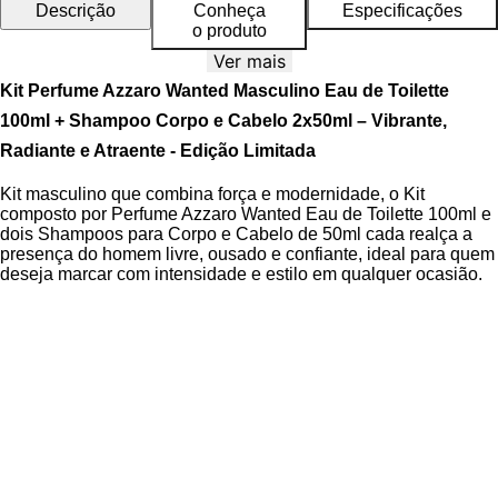
Descrição
Conheça
Especificações
o produto
Ver mais
Kit Perfume Azzaro Wanted Masculino Eau de Toilette
100ml + Shampoo Corpo e Cabelo 2x50ml – Vibrante,
Radiante e Atraente - Edição Limitada
Kit masculino que combina força e modernidade, o Kit
composto por Perfume Azzaro Wanted Eau de Toilette 100ml e
dois Shampoos para Corpo e Cabelo de 50ml cada realça a
presença do homem livre, ousado e confiante, ideal para quem
deseja marcar com intensidade e estilo em qualquer ocasião.
O Eau de Toilette oferece fixação duradoura e projeção
equilibrada, enquanto os dois Shampoos Corpo e Cabelo são
práticos, multifuncionais e ideais para viagem, mantendo a
fragrância presente na rotina de limpeza com a mesma
identidade olfativa do perfume principal.
Desenvolvida pelos perfumistas Fabrice Pellegrin e Olivier
Cresp, esta fragrância amadeirada cítrica apimentada revela
uma pirâmide olfativa dinâmica, com notas de limão verdadeiro
e gengibre nas saídas, evoluindo para cardamomo verde da