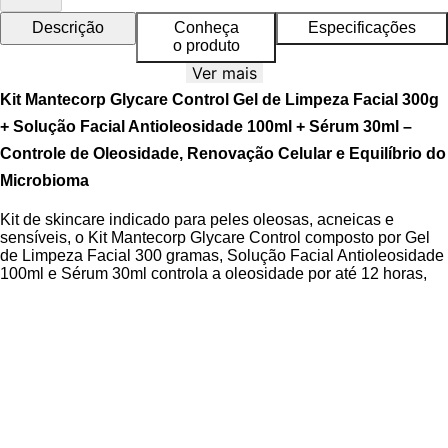
Descrição
Conheça
Especificações
o produto
Ver mais
Kit Mantecorp Glycare Control Gel de Limpeza Facial 300g
+ Solução Facial Antioleosidade 100ml + Sérum 30ml –
Controle de Oleosidade, Renovação Celular e Equilíbrio do
Microbioma
Kit de skincare indicado para peles oleosas, acneicas e
sensíveis, o Kit Mantecorp Glycare Control composto por Gel
de Limpeza Facial 300 gramas, Solução Facial Antioleosidade
100ml e Sérum 30ml controla a oleosidade por até 12 horas,
promove a renovação celular e equilibra o microbioma da pele
sem causar ressecamento. Este sistema avançado associa
ativos dermatologicamente comprovados para devolver saúde,
maciez e toque aveludado, com efeito matte duradouro e
sensação de frescor.
O Gel de Limpeza Facial promove limpeza suave com ação
antipoluição, removendo impurezas, excesso de sebo e
resíduos diários sem agredir a barreira cutânea. A Solução