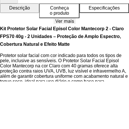
Descrição
Conheça
Especificações
o produto
Ver mais
Kit Protetor Solar Facial Episol Color Mantecorp 2 - Claro
FPS70 40g - 2 Unidades – Proteção de Amplo Espectro,
Cobertura Natural e Efeito Matte
Protetor solar facial com cor indicado para todos os tipos de
pele, inclusive as sensíveis. O Protetor Solar Facial Episol
Color Mantecorp na cor Claro com 40 gramas oferece alta
proteção contra raios UVA, UVB, luz visível e infravermelho A,
além de garantir cobertura uniforme com acabamento natural e
toque seco, ideal para uso diário e como base para
maquiagem.
Com tecnologia avançada e fórmula hipoalergênica, este
fotoprotetor proporciona alta performance com tolerância
comprovada, respeitando a barreira cutânea mesmo com uso
contínuo. Sua textura fondant transforma-se em um toque seco
e aveludado ao contato com a pele, oferecendo sensação de
frescor imediata, controle da oleosidade e disfarce suave de
poros, rugas finas e linhas de expressão tudo isso sem obstruir