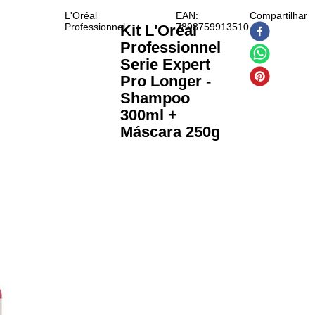
L'Oréal
EAN
:
Professionnel
7898759913510
Kit L'Oréal
Professionnel
Serie Expert
Pro Longer -
Shampoo
300ml +
Máscara 250g