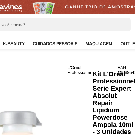
CARE
K-BEAUTY
CUIDADOS PESSOAIS
MAQUIAG
L'Oréal
Professionnel
Kit L
Prof
Seri
Abso
Repa
Lipi
Powe