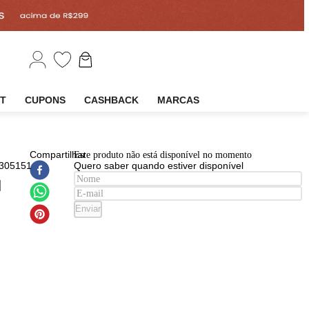
EM
OUTLET
CUPONS
CASHBACK
MARCAS
EAN
:
Compartilhar
Este produto não está disponível n
7908964305151
Quero saber quando estiver disp
'Oréal
essionnel
e Expert
Enviar
lut
ir
dium
rdose