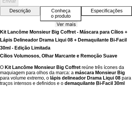
Enviar
Descrição
Conheça
Especificações
o produto
Ver mais
Kit Lancôme Monsieur Big Coffret - Máscara para Cílios +
Lápis Delineador Drama Liqui 08 + Demaquilante Bi-Facil
30ml - Edição Limitada
Cílios Volumosos, Olhar Marcante e Remoção Suave
O
Kit Lancôme Monsieur Big Coffret
reúne três ícones da
maquiagem para olhos da marca: a
máscara Monsieur Big
para volume extremo, o
lápis delineador Drama Liqui 08
para
traços intensos e definidos e o
demaquilante Bi-Facil 30ml
para remoção suave e eficaz da maquiagem. É o trio perfeito
para criar um olhar marcante, poderoso e com acabamento
profissional em qualquer ocasião.
A máscara
Monsieur Big
oferece volume impactante, com
cílios mais cheios e alongados, sem empelotar. O
lápis Drama
Liqui 08
possui textura cremosa e pigmentação intensa, ideal
para delineados precisos ou esfumados dramáticos. Para
finalizar, o
Bi-Facil 30ml
remove facilmente até maquiagens