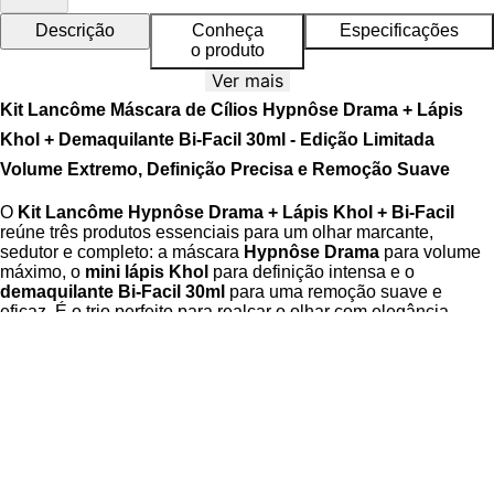
Descrição
Conheça
Especificações
o produto
Ver mais
Kit Lancôme Máscara de Cílios Hypnôse Drama + Lápis
Khol + Demaquilante Bi-Facil 30ml - Edição Limitada
Volume Extremo, Definição Precisa e Remoção Suave
O
Kit Lancôme Hypnôse Drama + Lápis Khol + Bi-Facil
reúne três produtos essenciais para um olhar marcante,
sedutor e completo: a máscara
Hypnôse Drama
para volume
máximo, o
mini lápis Khol
para definição intensa e o
demaquilante Bi-Facil 30ml
para uma remoção suave e
eficaz. É o trio perfeito para realçar o olhar com elegância,
intensidade e praticidade.
A
Máscara Hypnôse Drama
possui fórmula inovadora
enriquecida com
complexo adesivo de 2%
, que envolve cada
fio cuidadosamente para proporcionar até
17 vezes mais
volume
sem prejudicar a saúde dos cílios. Seus pigmentos
ônix profundos entregam um preto ultra-intenso, enquanto o
icônico aplicador em formato de “S” alcança todos os fios da
raiz às pontas, criando volume uniforme, dramático e sem