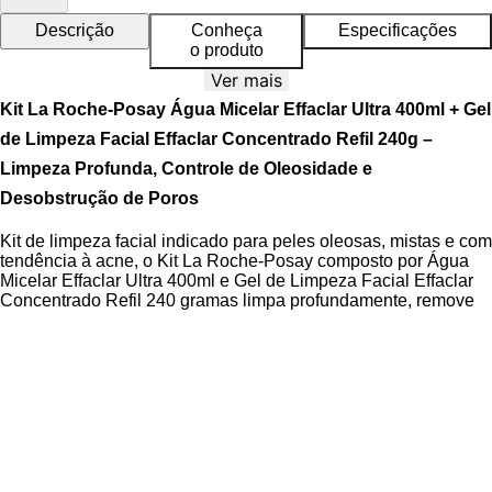
Descrição
Conheça
Especificações
o produto
Ver mais
Kit La Roche-Posay Água Micelar Effaclar Ultra 400ml + Gel
de Limpeza Facial Effaclar Concentrado Refil 240g –
Limpeza Profunda, Controle de Oleosidade e
Desobstrução de Poros
Kit de limpeza facial indicado para peles oleosas, mistas e com
tendência à acne, o Kit La Roche-Posay composto por Água
Micelar Effaclar Ultra 400ml e Gel de Limpeza Facial Effaclar
Concentrado Refil 240 gramas limpa profundamente, remove
impurezas e maquiagem e controla a oleosidade com eficácia
duradoura. Este duo dermatológico promove uma rotina
completa para peles propensas à acne, ajudando a prevenir
imperfeições e manter a barreira cutânea fortalecida.
A Água Micelar Effaclar Ultra limpa, demaquila e purifica sem
necessidade de enxágue, agindo com eficácia sobre
maquiagem à prova d’água, sebo e partículas de poluição. O
Gel de Limpeza Effaclar Concentrado Refil oferece limpeza