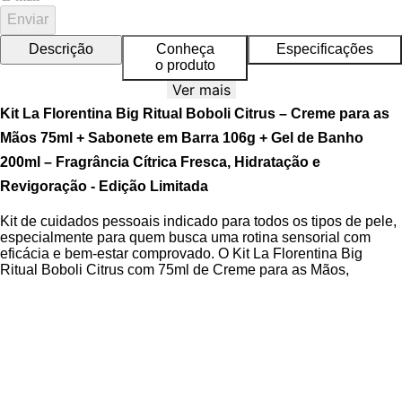
Enviar
Descrição
Conheça
Especificações
o produto
Ver mais
Kit La Florentina Big Ritual Boboli Citrus – Creme para as
Mãos 75ml + Sabonete em Barra 106g + Gel de Banho
200ml – Fragrância Cítrica Fresca, Hidratação e
Revigoração - Edição Limitada
Kit de cuidados pessoais indicado para todos os tipos de pele,
especialmente para quem busca uma rotina sensorial com
eficácia e bem-estar comprovado. O Kit La Florentina Big
Ritual Boboli Citrus com 75ml de Creme para as Mãos,
Sabonete em Barra de 106 gramas e Gel de Banho de 200ml
oferece hidratação prolongada, limpeza suave e revigoração
diária com fragrância cítrica inspirada nos pomares da
Toscana.
Formulado com azeite de oliva e extratos naturais, o conjunto
proporciona alta tolerância e proteção da barreira cutânea,
ideal para uso diário e cuidados corporais completos. Sua