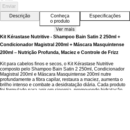
Enviar
Descrição
Conheça
Especificações
o produto
Ver mais
Kit Kérastase Nutritive - Shampoo Bain Satin 2 250ml +
Condicionador Magistral 200ml + Máscara Masquintense
200ml – Nutrição Profunda, Maciez e Controle de Frizz
Kit para cabelos finos e secos, o Kit Kérastase Nutritive
composto pelo Shampoo Bain Satin 2 250ml, Condicionador
Magistral 200ml e Máscara Masquintense 200ml nutre
profundamente a fibra capilar, restaura a maciez, aumenta o
brilho intenso e combate a desidratação diária. Cada produto
foi formulado para agir em sinergia, promovendo hidratação
profunda, selamento da cutícula capilar e redução de 62% das
pontas duplas, além de oferecer +58% de maciez.
A Linha Nutritive da Kérastase é reconhecida por sua alta
concentração de ativos bioativos que promovem nutrição
prolongada e proteção contra danos. A
Tecnologia Irisome
presente no Shampoo Bain Satin 2 age diretamente na raiz do