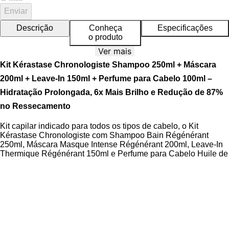
Enviar
Descrição
Conheça
Especificações
o produto
Ver mais
Kit Kérastase Chronologiste Shampoo 250ml + Máscara
200ml + Leave-In 150ml + Perfume para Cabelo 100ml –
Hidratação Prolongada, 6x Mais Brilho e Redução de 87%
no Ressecamento
Kit capilar indicado para todos os tipos de cabelo, o Kit
Kérastase Chronologiste com Shampoo Bain Régénérant
250ml, Máscara Masque Intense Régénérant 200ml, Leave-In
Thermique Régénérant 150ml e Perfume para Cabelo Huile de
Parfum 100ml limpa profundamente, regenera a fibra capilar e
proporciona hidratação intensa com proteção antifrizz por até
48 horas. O kit combina tecnologias avançadas com ativos
regeneradores para devolver vitalidade e resistência aos fios.
A Linha Chronologiste é desenvolvida com exclusividade para
tratamentos regeneradores diários e profissionais, atuando
diretamente na recuperação da saúde dos fios e do couro