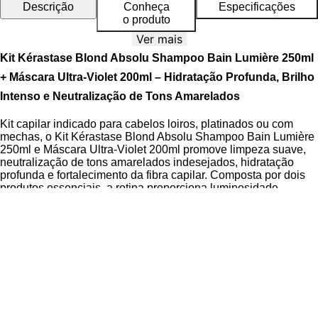
Descrição
Conheça
Especificações
o produto
Ver mais
Kit Kérastase Blond Absolu Shampoo Bain Lumière 250ml
+ Máscara Ultra-Violet 200ml – Hidratação Profunda, Brilho
Intenso e Neutralização de Tons Amarelados
Kit capilar indicado para cabelos loiros, platinados ou com
mechas, o Kit Kérastase Blond Absolu Shampoo Bain Lumière
250ml e Máscara Ultra-Violet 200ml promove limpeza suave,
neutralização de tons amarelados indesejados, hidratação
profunda e fortalecimento da fibra capilar. Composta por dois
produtos essenciais, a rotina proporciona luminosidade
imediata, brilho intenso e reparação visível dos fios
sensibilizados.
A Linha Blond Absolu combina ativos antioxidantes e
tecnologias capilares avançadas para proteger os cabelos
contra danos oxidativos e poluição. O Shampoo Bain Lumière
possui ação detoxificante, enquanto a Máscara Ultra-Violet age
diretamente na neutralização de reflexos dourados, mantendo
o tom loiro frio, radiante e uniforme. O kit é formulado com
Ácido Hialurônico
e
Flor de Edelweiss
, que juntos protegem,