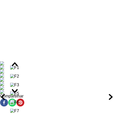
fortalecem e suavizam a cutícula capilar. O produto é Cruelty
Free e livre de parabenos, ideal para manutenção profissional
e caseira de cabelos descoloridos.
Benefícios do Kit Capilar
Aumento de até 8x no brilho dos fios após o uso
completo da rotina.
Hidratação profunda com 92% mais maciez e 24 horas
de ação hidratante prolongada.
Fortalecimento da fibra capilar em até 94%, reduzindo a
quebra e a porosidade.
Redução de 56% nos danos estruturais, promovendo
reparação profunda dos fios.
Controle eficaz dos tons amarelados, graças à ação
violeta da máscara que corrige o reflexo indesejado.
Suavização da cutícula capilar, proporcionando toque
sedoso e alinhamento do frizz.
Limpeza suave que remove poluição e resíduos sem
Compartilhar
desidratar os fios sensibilizados.