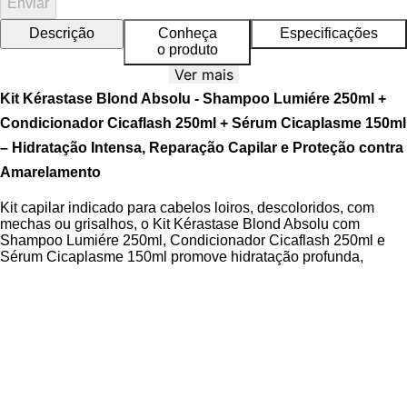
Enviar
Descrição
Conheça
Especificações
o produto
Ver mais
Kit Kérastase Blond Absolu - Shampoo Lumiére 250ml +
Condicionador Cicaflash 250ml + Sérum Cicaplasme 150ml
– Hidratação Intensa, Reparação Capilar e Proteção contra
Amarelamento
Kit capilar indicado para cabelos loiros, descoloridos, com
mechas ou grisalhos, o Kit Kérastase Blond Absolu com
Shampoo Lumiére 250ml, Condicionador Cicaflash 250ml e
Sérum Cicaplasme 150ml promove hidratação profunda,
reparação da fibra capilar e proteção contra danos oxidativos.
Com ação multifuncional, o conjunto fortalece os fios, reduz o
frizz e mantém a tonalidade fria e luminosa por mais tempo.
Desenvolvido com tecnologia avançada da linha Blond Absolu,
este kit oferece um tratamento especializado para cabelos
sensibilizados pela descoloração. Os produtos são
enriquecidos com
Ácido Hialurônico
e
Extrato de Flor de
Edelweiss
, ativos fundamentais para a restauração da fibra