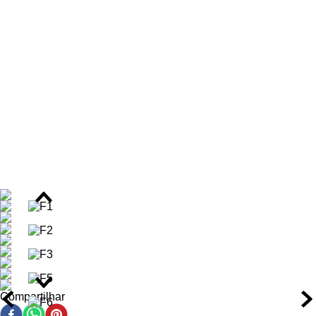
capilar e proteção antioxidante. Fórmulas suaves, livres de
parabenos e testadas dermatologicamente, ideais para uso
frequente sem comprometer a saúde do couro cabeludo.
Benefícios do Kit Capilar
Aumenta em 92% a hidratação dos fios, com efeitos que
duram até 24 horas.
Fortalece em 94% a fibra capilar, reduzindo a quebra e a
sensibilidade.
Promove 8 vezes mais brilho intenso, restaurando o
reflexo saudável dos cabelos loiros.
Repara em até 56% a estrutura danificada da fibra
capilar.
Controla o frizz por até 24 horas, garantindo fios mais
disciplinados.
Protege contra danos térmicos com resistência até
230°C, especialmente com o uso do sérum.
Neutraliza tons amarelados indesejados, mantendo a cor
fria e luminosa.
Compartilhar