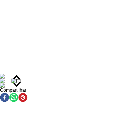
de frescor durante o dia todo.
Benefícios do Kit Capilar
Definição de cachos com aspecto natural, mantida por
até 48 horas.
Redução de até 3x o frizz, proporcionando mais controle
e maciez.
Hidratação profunda que repõe a umidade perdida na
fibra capilar.
Aumento da elasticidade dos fios graças à ação da
elastina na fórmula.
Fortalecimento da estrutura capilar, reduzindo quebra e
pontas duplas.
Maior brilho intenso e sedosidade ao longo dos fios.
Proteção e selamento da cutícula capilar para retenção
Compartilhar
de nutrientes.
Ação/Resultado dos Ativos