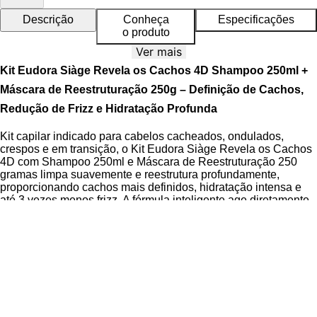
Descrição
Conheça
Especificações
o produto
Ver mais
Kit Eudora Siàge Revela os Cachos 4D Shampoo 250ml +
Máscara de Reestruturação 250g – Definição de Cachos,
Redução de Frizz e Hidratação Profunda
Kit capilar indicado para cabelos cacheados, ondulados,
crespos e em transição, o Kit Eudora Siàge Revela os Cachos
4D com Shampoo 250ml e Máscara de Reestruturação 250
gramas limpa suavemente e reestrutura profundamente,
proporcionando cachos mais definidos, hidratação intensa e
até 3 vezes menos frizz. A fórmula inteligente age diretamente
na fibra capilar, reconhecendo os pontos de torção do fio para
entregar tratamento personalizado em cada tipo de cacho.
A Linha Siàge Revela os Cachos é desenvolvida com a
exclusiva
Tecnologia Affinité 4D
, que combina biotecnologia
avançada com ativos naturais para tratar os fios em
profundidade, garantindo benefícios duradouros mesmo após o
enxágue. O kit é cruelty free, dermatologicamente testado e
conta com uma fragrância agradável que prolonga a sensação