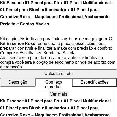
Kit Essence 01 Pincel para Pó + 01 Pincel Multifuncional +
01 Pincel para Blush e Iluminador + 01 Pincel para
Corretivo Roxo – Maquiagem Profissional, Acabamento
Perfeito e Cerdas Macias
Kit de pincéis indicado para todos os tipos de maquiagem. O
Kit Essence Roxo
reúne quatro pincéis essenciais para
preparar, construir e finalizar a make com precisão e conforto.
Compre e Escolha seu Brinde na Sacola
As
cerdas sintéticas ultramacias
entregam aplicação
Ao inserir o seu produto no carrinho, antes de finalizar a
uniforme de produtos em
pó, cremosos ou líquidos
, enquanto
compra você terá a opção de escolher o brinde de acordo com
o design ergonômico garante pegada segura e controle dos
a promoção.
movimentos.
O kit contém:
Calcular o frete
•
Pincel 01 para Pó (Powdered Perfection):
cúpula ampla
para selar a pele com acabamento aveludado.
Descrição
Conheça
Especificações
•
Pincel Multifuncional (All In One Blending Brush):
ideal
o produto
para base, corretivo, contorno e blush cremoso; também
Ver mais
esfuma sombras e bordas.
•
Pincel para Blush e Iluminador (It’s Glow Time):
corte
Kit Essence 01 Pincel para Pó + 01 Pincel Multifuncional +
levemente chanfrado que deposita e esfuma, garantindo efeito
01 Pincel para Blush e Iluminador + 01 Pincel para
natural e radiante.
•
Pincel para Corretivo (Bye Bye Under Eye):
menor e
Corretivo Roxo – Maquiagem Profissional, Acabamento