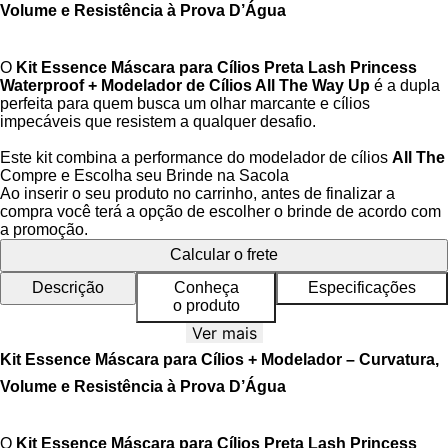
Volume e Resistência à Prova D’Água
O
Kit Essence Máscara para Cílios Preta Lash Princess
Waterproof + Modelador de Cílios All The Way Up
é a dupla
perfeita para quem busca um olhar marcante e cílios
impecáveis que resistem a qualquer desafio.
Este kit combina a performance do modelador de cílios
All The
Way Up
, que garante uma curvatura duradoura, com a
Compre e Escolha seu Brinde na Sacola
intensidade e resistência da máscara
Lash Princess False
Ao inserir o seu produto no carrinho, antes de finalizar a
Lash Effect Waterproof
, na cor preta. Juntos, eles
compra você terá a opção de escolher o brinde de acordo com
proporcionam cílios alongados, volumosos, definidos e
a promoção.
totalmente à prova d’água — para um olhar irresistível que
Calcular o frete
dura o dia todo.
Descrição
Conheça
Especificações
Máscara para Cílios Preta Essence Lash Princess
o produto
False Lash Effect Waterproof 12ml:
Esta máscara é a
Ver mais
versão à prova d’água da famosa
Lash Princess
,
oferecendo o mesmo efeito de cílios postiços, mas com a
Kit Essence Máscara para Cílios + Modelador – Curvatura,
vantagem da resistência à água, ao suor e às lágrimas.
Volume e Resistência à Prova D’Água
Seu aplicador de fibra especial e formato cônico alcança
todos os fios, proporcionando alongamento, curvatura e
volume extra. Ideal para quem busca um olhar dramático
e duradouro, sem a necessidade de cílios postiços.
O
Kit Essence Máscara para Cílios Preta Lash Princess