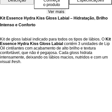
Descrição
Conheça
Especificações
o produto
Ver mais
Kit Essence Hydra Kiss Gloss Labial – Hidratação, Brilho
Intenso e Conforto
Kit de gloss labial indicado para todos os tipos de lábios. O
Kit
Essence Hydra Kiss Gloss Labial
contém 3 unidades de Lip
Oil cintilantes com acabamento de alto brilho e textura
confortável, que não é pegajosa. Cada gloss hidrata
intensamente, deixando os lábios macios, nutridos e com um
visual
fresh
.
O kit traz três tonalidades modernas e versáteis:
03 Pink Champagne (4 ml):
tom rosado cintilante
elegante e sofisticado.
02 Honey, Honey (4 ml):
dourado delicado para um
brilho radiante.
01 Kiss From a Rose (4 ml):
tom suave e romântico para
realçar a naturalidade dos lábios.