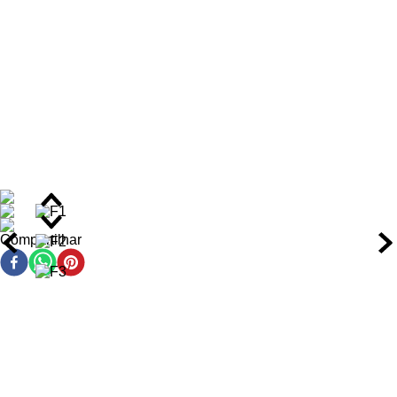
propriedades antioxidantes.
Benefícios do Kit
Redução de 70% do frizz, deixando os fios mais
alinhados e disciplinados.
Hidratação profunda nas pontas desidratadas, evitandas
quebras e restaurando a elasticidade da fibra capilar.
Aumento de 150% no brilho intenso, graças aos ativos
regeneradores.
Nutrição suave e duradoura, promovendo maciez e
Compartilhar
sedosidade por até 48 horas.
Proteção contra danos diários, fortalecendo a cutícula
capilar para cabelos mais saudáveis.
Limpeza delicada que preserva a hidratação natural do
couro cabeludo e fios.
Toque seda induzido, ideal para uso diário em cabelos
de todos os tipos.