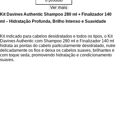
o produto
Ver mais
Kit Davines Authentic Shampoo 280 ml + Finalizador 140
ml – Hidratação Profunda, Brilho Intenso e Suavidade
Kit indicado para cabelos desidratados e todos os tipos, o Kit
Davines Authentic com Shampoo 280 ml e Finalizador 140 ml
hidrata as pontas do cabelo particularmente desidratado, nutre
delicadamente os fios e deixa os cabelos suaves, brilhantes e
com toque seda, promovendo hidratação e condicionamento
suaves.
A linha Authentic da Davines oferece produtos multifuncionais
com alta concentração de ingredientes naturais, formulados
para limpeza delicada, hidratação intensa e nutrição suave,
protegendo a fibra capilar sem agredir o couro cabeludo. O
Shampoo Authentic Cleansing Nectar possui textura levemente
oleosa, indicado para todos os tipos de cabelo e pele,
enquanto o Finalizador amplifica os benefícios, selando a
cutícula para reduzir o frizz e realçar o brilho intenso,
conferindo maciez e sedosidade aos fios. A fórmula é livre de
sulfato, parabenos, corantes artificiais e silicones, utilizando
um blend de surfactantes biodegradáveis para limpeza gentil e