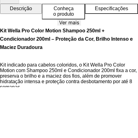
Descrição
Conheça
Especificações
o produto
Ver mais
Kit Wella Pro Color Motion Shampoo 250ml +
Condicionador 200ml – Proteção da Cor, Brilho Intenso e
Maciez Duradoura
Kit indicado para cabelos coloridos, o Kit Wella Pro Color
Motion com Shampoo 250ml e Condicionador 200ml fixa a cor,
preserva o brilho e a maciez dos fios, além de promover
hidratação intensa e proteção contra desbotamento por até 8
semanas.
A linha Color Motion da Wella Professionals oferece cuidados
excepcionais para cabelos coloridos, com tecnologias
avançadas que preservam a vitalidade dos fios. A
Tecnologia
Metal Purifier
ajuda a neutralizar metais nocivos presentes na
água, enquanto o
Agente WellaPlex+
fortalece as ligações
internas da fibra capilar danificada.
O shampoo do kit é formulado para fixar a cor e suavizar a