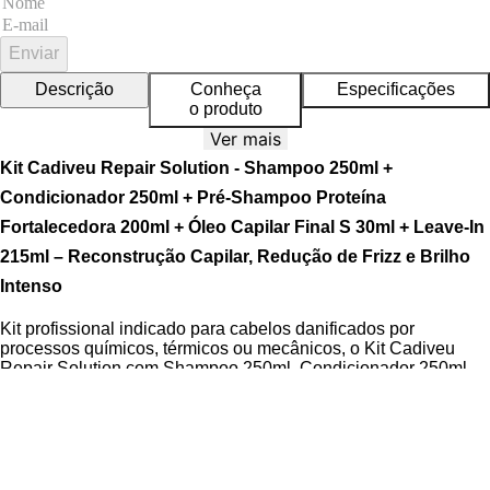
Enviar
Descrição
Conheça
Especificações
o produto
Ver mais
Kit Cadiveu Repair Solution - Shampoo 250ml +
Condicionador 250ml + Pré-Shampoo Proteína
Fortalecedora 200ml + Óleo Capilar Final S 30ml + Leave-In
215ml – Reconstrução Capilar, Redução de Frizz e Brilho
Intenso
Kit profissional indicado para cabelos danificados por
processos químicos, térmicos ou mecânicos, o Kit Cadiveu
Repair Solution com Shampoo 250ml, Condicionador 250ml,
Pré-Shampoo Proteína Fortalecedora 200ml, Óleo Capilar
Final S 30ml e Leave-In 215ml atua na reconstrução completa
da fibra capilar, hidratação profunda e proteção térmica,
promovendo fios mais fortes, disciplinados e com brilho
intenso. Formulado com ativos de alta performance, o kit
oferece uma rotina completa para recuperar a saúde dos