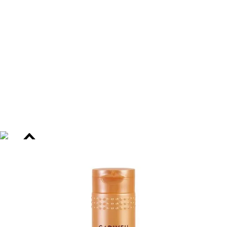
dermatologicamente testados, sem sulfatos, parabenos e
cloretos, e desenvolvidos com foco em performance
profissional e saúde capilar.
Benefícios do Kit de Cuidados Capilares
Redução de até 80% do frizz com proteção antifrizz
prolongada por até 72 horas.
Nutrição intensa com reposição lipídica profunda em
todas as camadas da fibra capilar.
Hidratação duradoura que restaura a elasticidade e a
penteabilidade dos fios.
Brilho extremo visível imediatamente após o uso, com
aumento de 200% na luminosidade dos fios.
Proteção térmica e contra a umidade, evitando o
ressecamento e o frizz em ambientes úmidos.
Fortalecimento da fibra capilar, reduzindo quebra e
pontas duplas.
Maciez e toque sedoso com efeito antiestático imediato.