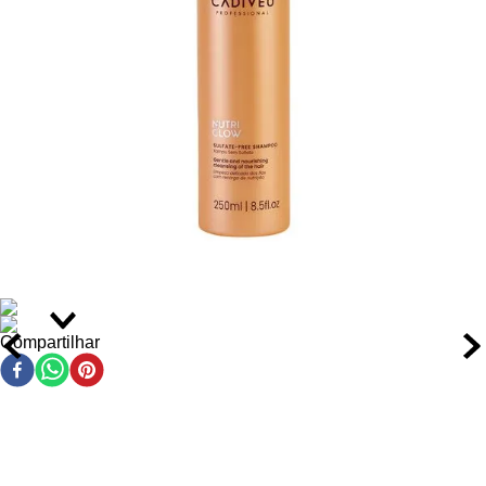
Ação/Resultado dos Ativos
Tecnologia Oil Elixir:
Combinação poderosa de 12 óleos
nutritivos que restaura a integridade da fibra capilar e
protege contra danos externos.
Óleo de Açaí:
Rico em antioxidantes e ácidos graxos
essenciais, nutre profundamente e confere brilho extremo
com proteção solar contra o desbotamento da cor.
Manteiga de Karité:
Repõe lipídios essenciais e atua no
selamento da cutícula capilar, reduzindo a porosidade e o
frizz.
Queratina hidrolisada:
Penetra na fibra capilar,
reconstruindo áreas danificadas e aumentando a
resistência dos fios em até 3x.
Óleo de Argan:
Proporciona maciez imediata, controle
de volume e proteção contra agentes estressores como
calor e poluição.
Compartilhar
Como Usar o Kit Cadiveu Nutri Glow
Aplique o Shampoo Nutri Glow nos cabelos molhados,
massageando suavemente o couro cabeludo e a
extensão dos fios por 2 minutos.