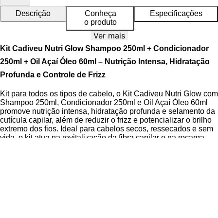
Descrição
Conheça
Especificações
o produto
Ver mais
Kit Cadiveu Nutri Glow Shampoo 250ml + Condicionador
250ml + Oil Açaí Óleo 60ml – Nutrição Intensa, Hidratação
Profunda e Controle de Frizz
Kit para todos os tipos de cabelo, o Kit Cadiveu Nutri Glow com
Shampoo 250ml, Condicionador 250ml e Oil Açaí Óleo 60ml
promove nutrição intensa, hidratação profunda e selamento da
cutícula capilar, além de reduzir o frizz e potencializar o brilho
extremo dos fios. Ideal para cabelos secos, ressecados e sem
vida, o kit atua na revitalização da fibra capilar e na recarga
lipídica profunda, garantindo maciez e sedosidade imediatas.
Desenvolvido com a inovadora
Tecnologia Oil Elixir
, o Kit
Cadiveu Nutri Glow combina um blend exclusivo de mais de
12 óleos nutritivos, incluindo óleo de coco, macadâmia, argan,
manteiga de karité e óleo de açaí, ativos que penetram
profundamente na fibra capilar, promovendo alinhamento das
cutículas, proteção contra umidade e calor e prevenção do
desbotamento da cor. Todos os produtos são