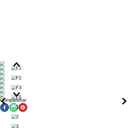
Benefícios do Kit Capilar
Nutrição 8 vezes mais eficaz, com fios até 8 vezes mais
brilhantes após o uso regular.
Redução de até 90% do frizz, com proteção antifrizz de
até 72 horas.
Reposição de lipídeos essenciais, fortalecendo a fibra
capilar e reduzindo a porosidade.
Proteção contra danos térmicos, ideal para quem usa
fontes de calor diariamente.
Selamento da cutícula capilar, garantindo maciez,
sedosidade e balanço natural.
Redução significativa das pontas duplas graças à ação
regeneradora dos óleos vegetais.
Textura uniforme e maleável, facilitando a escovação e o
penteado.
Compartilhar
Ação/Resultado dos Ativos
Tecnologia Oil Elixir:
Combinação avançada de óleos e
lipídeos que penetra profundamente na fibra capilar,