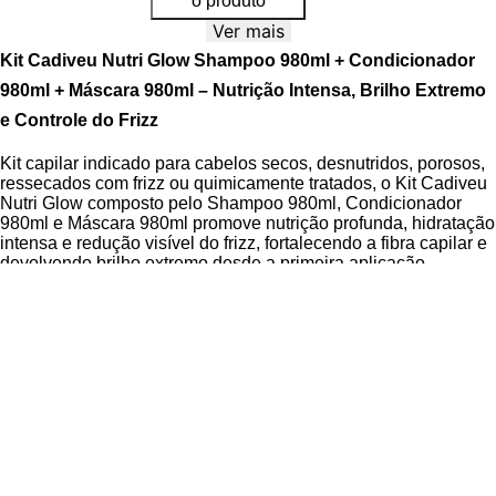
o produto
Ver mais
Kit Cadiveu Nutri Glow Shampoo 980ml + Condicionador
980ml + Máscara 980ml – Nutrição Intensa, Brilho Extremo
e Controle do Frizz
Kit capilar indicado para cabelos secos, desnutridos, porosos,
ressecados com frizz ou quimicamente tratados, o Kit Cadiveu
Nutri Glow composto pelo Shampoo 980ml, Condicionador
980ml e Máscara 980ml promove nutrição profunda, hidratação
intensa e redução visível do frizz, fortalecendo a fibra capilar e
devolvendo brilho extremo desde a primeira aplicação.
Desenvolvido pela Cadiveu Professional, a linha Nutri Glow é
ideal para reparar cabelos danificados e desvitalizados,
oferecendo uma rotina completa de tratamento profissional. A
exclusiva
Tecnologia Oil Elixir
, um blend de mais de 12 óleos
nutritivos, manteiga de karité e lipídeos essenciais, age
profundamente no córtex e na cutícula capilar, restaurando a
saúde dos fios. O kit é livre de parabenos, dermatologicamente
testado e cruelty free, garantindo alta performance com
segurança para o couro cabeludo e fios.