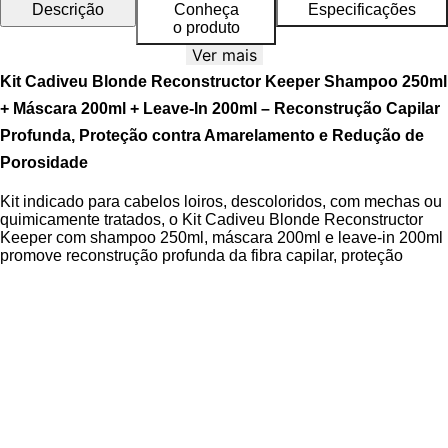
Descrição
Conheça
Especificações
o produto
Ver mais
Kit Cadiveu Blonde Reconstructor Keeper Shampoo 250ml
+ Máscara 200ml + Leave-In 200ml – Reconstrução Capilar
Profunda, Proteção contra Amarelamento e Redução de
Porosidade
Kit indicado para cabelos loiros, descoloridos, com mechas ou
quimicamente tratados, o Kit Cadiveu Blonde Reconstructor
Keeper com shampoo 250ml, máscara 200ml e leave-in 200ml
promove reconstrução profunda da fibra capilar, proteção
contra os danos químicos e manutenção da cor vibrante.
Formulado com tecnologia avançada para selar a cutícula,
reduzir o frizz e prevenir o amarelamento e esverdeamento
causados por piscina.
O Kit Cadiveu Blonde Reconstructor Keeper é composto por
três produtos que atuam em sinergia dentro do sistema PEARL
SHIELD, oferecendo proteção avançada durante e após
processos químicos. O shampoo limpa suavemente enquanto
reequilibra o pH dos fios; a máscara age como tratamento