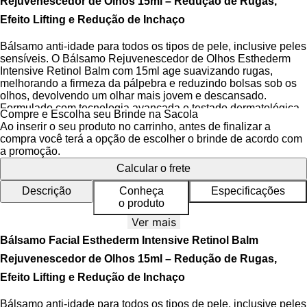
Rejuvenescedor de Olhos 15ml – Redução de Rugas,
Efeito Lifting e Redução de Inchaço
Bálsamo anti-idade para todos os tipos de pele, inclusive peles
sensíveis. O Bálsamo Rejuvenescedor de Olhos Esthederm
Intensive Retinol Balm com 15ml age suavizando rugas,
melhorando a firmeza da pálpebra e reduzindo bolsas sob os
olhos, devolvendo um olhar mais jovem e descansado.
Formulado com tecnologia avançada e testado dermatológica
Compre e Escolha seu Brinde na Sacola
e oftalmologicamente, este tratamento combina eficácia
Ao inserir o seu produto no carrinho, antes de finalizar a
antienvelhecimento com alta tolerância, ideal para a região
compra você terá a opção de escolher o brinde de acordo com
delicada do contorno dos olhos.
a promoção.
Calcular o frete
Sua textura em bálsamo é leve, confortável e de absorção
rápida, não deixando resíduo oleoso ou pegajoso. A fórmula
Descrição
Conheça
Especificações
respeita o pH fisiológico da pele e fortalece a barreira cutânea,
o produto
essencial para proteger a área dos olhos contra agressões
externas e manter a hidratação natural. Com aplicação
Ver mais
contínua, promove renovação celular e otimiza a elasticidade
Bálsamo Facial Esthederm Intensive Retinol Balm
da pele, ajudando a prevenir o aprofundamento de linhas finas.
Rejuvenescedor de Olhos 15ml – Redução de Rugas,
O produto demonstrou resultados clínicos mensuráveis em
Efeito Lifting e Redução de Inchaço
estudo com 32 mulheres após 56 dias de uso duas vezes ao
dia: aumento de 18,2% na firmeza da pele do contorno dos
Bálsamo anti-idade para todos os tipos de pele, inclusive peles
olhos, redução de 15,3% nas rugas e 12,9% no inchaço. Além