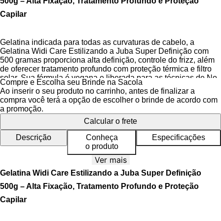
500g – Alta Fixação, Tratamento Profundo e Proteção
Capilar
Gelatina indicada para todas as curvaturas de cabelo, a
Gelatina Widi Care Estilizando a Juba Super Definição com
500 gramas proporciona alta definição, controle do frizz, além
de oferecer tratamento profundo com proteção térmica e filtro
solar. Sua fórmula é vegana e liberada para as técnicas de No
Compre e Escolha seu Brinde na Sacola
e Low Poo.
Ao inserir o seu produto no carrinho, antes de finalizar a
compra você terá a opção de escolher o brinde de acordo com
A linha Estilizando a Juba da Widi Care foi criada para atender
a promoção.
às necessidades de definição e tratamento dos cabelos
Calcular o frete
ondulados, cacheados e crespos. A Gelatina Super Definição
complementa a rotina de cuidados, garantindo um styling
Descrição
Conheça
Especificações
duradouro ao mesmo tempo em que trata a fibra capilar de
o produto
dentro para fora. O produto é
Cruelty Free
e livre de
parabenos.
Ver mais
Gelatina Widi Care Estilizando a Juba Super Definição
500g – Alta Fixação, Tratamento Profundo e Proteção
Benefícios da Gelatina
Capilar