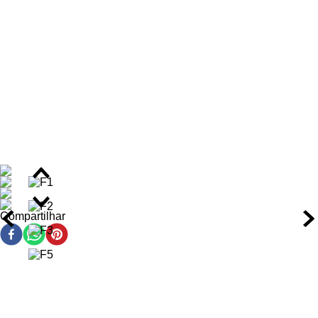
Benefícios do Gel Modelador
Definição nítida dos cachos com acabamento natural,
sem aspecto cristalizado.
Controle de até 85% do frizz, especialmente em dias
úmidos ou com alta umidade relativa.
Nutrição profunda que dura até 72 horas graças à ação
dos lipídios essenciais.
Brilho natural com fator de luminosidade 2, realçando a
saúde dos fios sem pesar.
Fixação leve a moderada (Hold Factor 2), ideal para
movimento natural e flexibilidade.
Textura não pegajosa que não resseca a fibra capilar
nem compromete a maciez dos fios.
Proteção antioxidante contra danos ambientais com a
Compartilhar
ação da vitamina E.
Ação/Resultado dos Ativos
Panthenol:
Penetra profundamente na fibra capilar,