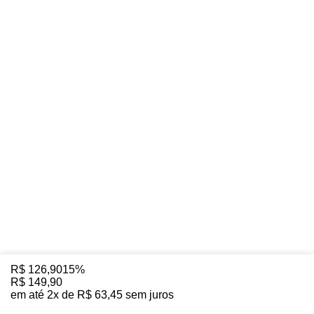
R$
126
,
90
15%
R$
149
,
90
em até
2
x de
R$
63
,
45
sem juros