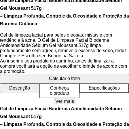
Gel de Limpeza Facial Bioderma Antioleosidade Sébium
Gel Moussant 517g
– Limpeza Profunda, Controle da Oleosidade e Proteção da
Barreira Cutânea
Gel de limpeza facial para peles oleosas, mistas e com
tendência à acne. O Gel de Limpeza Facial Bioderma
Antioleosidade Sébium Gel Moussant 517g limpa
profundamente sem agredir, remove o excesso de sebo, reduz
o brilho e previne a formação de cravos e espinhas, mantendo
Compre e Escolha seu Brinde na Sacola
o equilíbrio natural da pele. Sua fórmula sem sabão e sem
Ao inserir o seu produto no carrinho, antes de finalizar a
álcool é desenvolvida com tecnologia dermatológica
compra você terá a opção de escolher o brinde de acordo com
avançada, garantindo alta tolerância e respeito ao pH
a promoção.
fisiológico, mesmo em peles sensíveis.
Calcular o frete
A textura em gel transforma-se em uma espuma suave ao
Descrição
Conheça
Especificações
contato com a água, proporcionando uma limpeza eficaz com
o produto
sensação refrescante e confortável. O produto é não
Ver mais
comedogênico, hipoalergênico e dermatologicamente testado,
ideal para uso diário no rosto e corpo. Sua ação antioxidante e
Gel de Limpeza Facial Bioderma Antioleosidade Sébium
antibacteriana protege a pele contra o estresse oxidativo e a
Gel Moussant 517g
proliferação bacteriana, fatores que agravam a acne e a
inflamação.
– Limpeza Profunda, Controle da Oleosidade e Proteção da