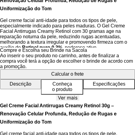
Renovação Celular Profunda, Redução de Rugas e
Uniformização do Tom
Gel creme facial anti-idade para todos os tipos de pele,
especialmente indicado para peles maduras. O Gel Creme
Facial Antirrugas Creamy Retinol com 30 gramas age na
reparação noturna da pele, reduzindo rugas acentuadas,
melhorando a textura irregular e promovendo firmeza com o
auxílio do
Retinol puro 0,3%
, poderoso ativo
Compre e Escolha seu Brinde na Sacola
dermatologicamente reconhecido. Sua fórmula avançada
Ao inserir o seu produto no carrinho, antes de finalizar a
combina ação anti-idade com proteção antioxidante para
compra você terá a opção de escolher o brinde de acordo com
entregar uma pele mais lisa, viçosa e com aparência
a promoção.
rejuvenescida desde as primeiras semanas de uso.
Calcular o frete
Com textura em gel-creme leve e absorção rápida, o produto
Descrição
Conheça
Especificações
oferece conforto imediato sem sensação de peso ou
o produto
oleosidade, ideal para uso noturno em peles oleosas ou
mistas. A fórmula apoia a renovação celular profunda,
Ver mais
promovendo a normalização da espessura epidérmica e
Gel Creme Facial Antirrugas Creamy Retinol 30g –
ajudando na redução de poros dilatados. Sua ação respeita a
integridade da barreira cutânea, com ingredientes que
Renovação Celular Profunda, Redução de Rugas e
proporcionam equilíbrio e compatibilidade com o pH
Uniformização do Tom
fisiológico.
Gel creme facial anti-idade para todos os tipos de pele,
O produto atua sobre múltiplos sinais de envelhecimento: