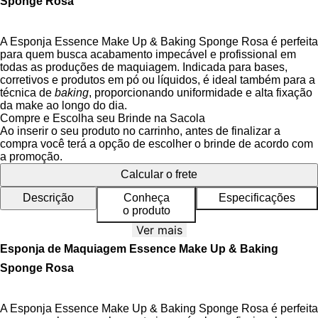
Sponge Rosa
A Esponja Essence Make Up & Baking Sponge Rosa é perfeita
para quem busca acabamento impecável e profissional em
todas as produções de maquiagem. Indicada para bases,
corretivos e produtos em pó ou líquidos, é ideal também para a
técnica de
baking
, proporcionando uniformidade e alta fixação
da make ao longo do dia.
Compre e Escolha seu Brinde na Sacola
Com design ergonômico e multifuncional, possui laterais
Ao inserir o seu produto no carrinho, antes de finalizar a
curvas para cobrir áreas maiores e ponta afilada para detalhes
compra você terá a opção de escolher o brinde de acordo com
e retoques de precisão, alcançando até os cantinhos mais
a promoção.
difíceis do rosto.
Calcular o frete
Além disso, é
vegana e cruelty-free
, garantindo beleza com
Descrição
Conheça
Especificações
consciência.
o produto
Ver mais
Esponja de Maquiagem Essence Make Up & Baking
Benefícios da Esponja Essence
Sponge Rosa
A Esponja Essence Make Up & Baking Sponge Rosa é perfeita
Acabamento profissional e uniforme