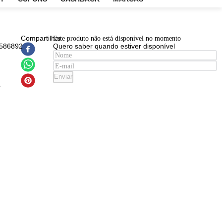
EM
OUTLET
CUPONS
CASHBACK
MARCAS
EAN
:
Compartilhar
Este produto não está disponível n
8005610586892
Quero saber quando estiver disp
lsão
ladora
a
Enviar
essionals
dor
lights 6%
1000ml