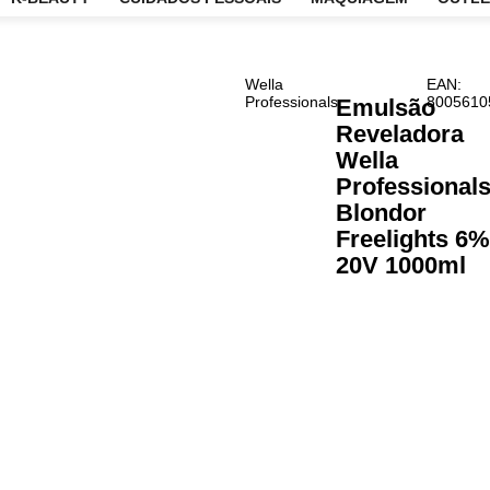
CARE
K-BEAUTY
CUIDADOS PESSOAIS
MAQUIAG
Wella
Professionals
Emu
Reve
Well
Prof
Blon
Free
20V 