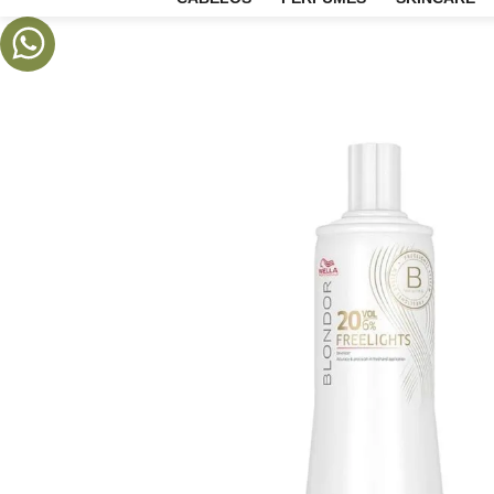
CABELOS
PERFUMES
SKIN