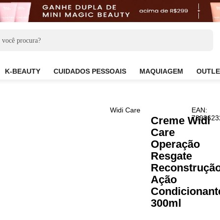
CARE
K-BEAUTY
CUIDADOS PESSOAIS
MAQUIAG
Widi Care
Crem
Care
Oper
Resg
Reco
Açã
Cond