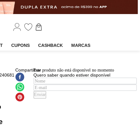
EM
OUTLET
CUPONS
CASHBACK
MARCAS
EAN
:
Compartilhar
Este produto não está disponível n
7898623240681
Quero saber quando estiver disp
e Widi
ação
Enviar
ate
nstrução
o
icionante