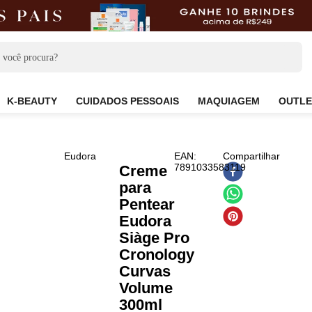
CARE
K-BEAUTY
CUIDADOS PESSOAIS
MAQUIAG
Eudora
EAN
:
Compa
7891033583119
Creme
para
Pentear
Eudora
Siàge Pro
Cronology
Curvas