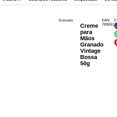
CARE
K-BEAUTY
CUIDADOS PESSOAIS
MAQUIAG
Granado
Cre
para
Mão
Gran
Vint
Bos
50g