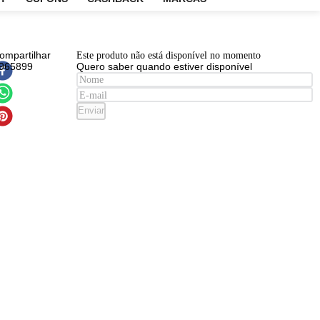
EM
OUTLET
CUPONS
CASHBACK
MARCAS
EAN
:
Compartilhar
Este produto não está disponível n
7896512965899
Quero saber quando estiver disp
me
s
Enviar
ado
age
sa