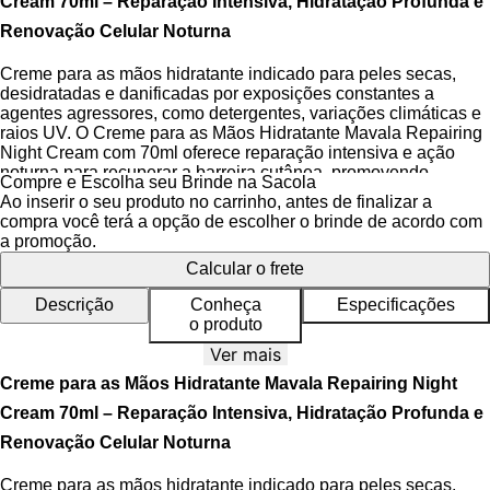
Cream 70ml – Reparação Intensiva, Hidratação Profunda e
Renovação Celular Noturna
Creme para as mãos hidratante indicado para peles secas,
desidratadas e danificadas por exposições constantes a
agentes agressores, como detergentes, variações climáticas e
raios UV. O Creme para as Mãos Hidratante Mavala Repairing
Night Cream com 70ml oferece reparação intensiva e ação
noturna para recuperar a barreira cutânea, promovendo
Compre e Escolha seu Brinde na Sacola
hidratação profunda e retenção de umidade com eficácia
Ao inserir o seu produto no carrinho, antes de finalizar a
comprovada em 30 dias de tratamento.
compra você terá a opção de escolher o brinde de acordo com
a promoção.
Sua fórmula concentrada com ativos dermatologicamente
Calcular o frete
testados atua na recuperação da elasticidade e firmeza natural
da pele das mãos, reduzindo sinais visíveis de envelhecimento
Descrição
Conheça
Especificações
precoce e melhorando a tolerância ao longo do uso contínuo.
o produto
Com sensação suave ao toque e rápida absorção, o creme
proporciona conforto imediato e sensação de frescor, ideal
Ver mais
para quem busca um cuidado noturno focado em resultados
Creme para as Mãos Hidratante Mavala Repairing Night
mensuráveis e transformação visível.
Cream 70ml – Reparação Intensiva, Hidratação Profunda e
Desenvolvido com tecnologia avançada e compatível com
Renovação Celular Noturna
peles sensíveis, o Mavala Repairing Night Cream atua durante
o sono, potencializando a regeneração celular com o auxílio da
Creme para as mãos hidratante indicado para peles secas,
luva de algodão incluso, que aumenta a penetração dos ativos