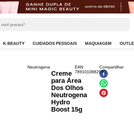
CARE
K-BEAUTY
CUIDADOS PESSOAIS
MAQUIAG
Neutrogena
EAN
:
Com
7891010882990
Creme
para Área
Dos Olhos
Neutrogena
Hydro
Boost 15g