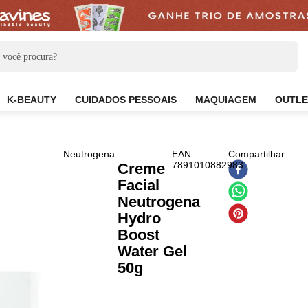
CARE
K-BEAUTY
CUIDADOS PESSOAIS
MAQUIAG
Neutrogena
EAN
:
Com
7891010882983
Creme
Facial
Neutrogena
Hydro
Boost
Water Gel
50g