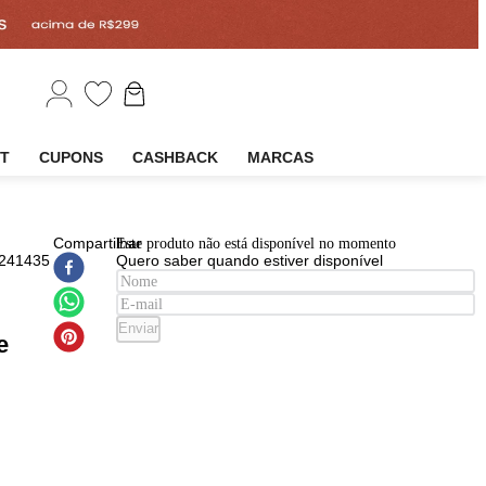
EM
OUTLET
CUPONS
CASHBACK
MARCAS
EAN
:
Compartilhar
Este produto não está disponível n
7898623241435
Quero saber quando estiver disp
e de
ear Widi
Enviar
icionante
lando a
 500ml