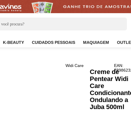
CARE
K-BEAUTY
CUIDADOS PESSOAIS
MAQUIAG
Widi Care
Crem
Pent
Care
Cond
Ondu
Juba